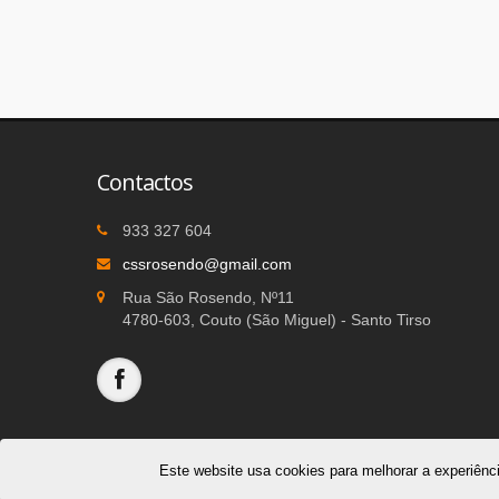
Contactos
933 327 604
cssrosendo@gmail.com
Rua São Rosendo, Nº11
4780-603, Couto (São Miguel) - Santo Tirso
Este website usa cookies para melhorar a experiênci
© 2026
Centro Social São Rosendo